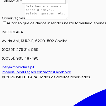
Telemóvel
*
Observações
Autorizo que os dados inseridos neste formulário apenas
IMOBICLARA
Av. da Anil, 13 R/c B, 6200-502 Covilhã
(00351) 275 314 065
(00351) 965 487 190
info@imobiclara.pt
Imóveis
Localização
Contactos
Facebook
©
2026
IMOBICLARA
.
Todos os direitos reservados
.