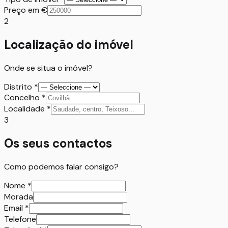
Preço em €
2
Localização do imóvel
Onde se situa o imóvel?
Distrito
*
Concelho
*
Localidade
*
3
Os seus contactos
Como podemos falar consigo?
Nome
*
Morada
Email
*
Telefone